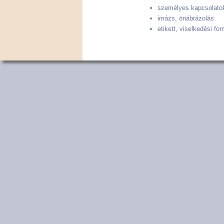
személyes kapcsolatok
imázs, önábrázolás
etikett, viselkedési f