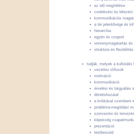
az idő megítélése
cselekvési és létezés
kommunikációs magat
a tér jelentősége és k
hierarchia
egyén és csoport
versenymagatartás és s
struktúra és flexibili
tudják, melyek a kultúrális
vezetési stílusok
motiváció
kommunikáció
érvelési és tárgyalási 
döntéshozatal
a kritikával szembeni 
probléma-megoldási ma
szervezési és tervezés
képesség csapatmunk
prezentáció
testbeszéd