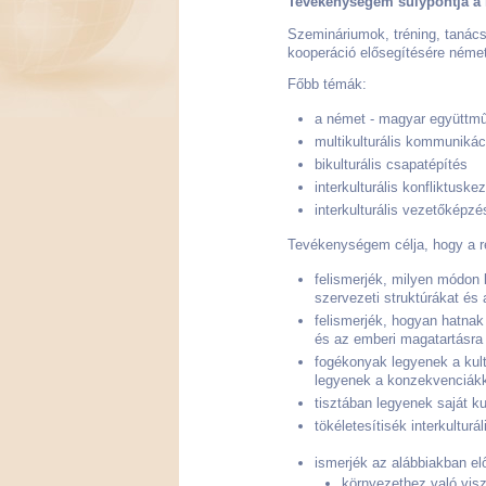
Tevékenységem súlypontja a
Szemináriumok, tréning, tanács
kooperáció elősegítésére néme
Főbb témák:
a német - magyar együttm
multikulturális kommunikác
bikulturális csapatépítés
interkulturális konfliktuske
interkulturális vezetőképzé
Tevékenységem célja, hogy a 
felismerjék, milyen módon b
szervezeti struktúrákat és
felismerjék, hogyan hatnak
és az emberi magatartásra
fogékonyak legyenek a kult
legyenek a konzekvenciákk
tisztában legyenek saját kul
tökéletesítisék interkultu
ismerjék az alábbiakban elő
környezethez való vis