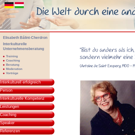
Elisabeth Bálint-Cherdron
Interkulturelle
Unternehmensberatung
Elisabeth Bálint-Cherdon - Interkulturelle Unternehmensberatung. Die We
Training
Coaching
Beratung
Moderation
Vorträge
Antoine de Saint Exupery
Interkulturell erfolgreich
anders als ich, bist du 
Person
vielmehr eine Bereicher
Interkulturelle Kompetenz
Leistungen
Coaching
Speaker
Referenzen