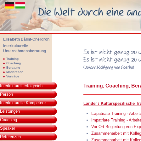
Elisabeth Bálint-Cherdron
Interkulturelle
Unternehmensberatung
Elisabeth Bálint-Cherdon - Interkulturelle Unternehmensberatung. Die We
Training
Coaching
Beratung
Moderation
Vorträge
Johann Wolfgang von Go
Training, Coaching, Ber
Interkulturell erfolgreich
- man muss auch anwende
Person
man muss auch tun!“
Interkulturelle Kompetenz
Länder / Kulturspezifische Tr
Leistungen
Expatriate Training - Arbei
Coaching
Impatriate Training - Arbei
Vor Ort Begleitung von Ex
Speaker
Zusammenarbeit mit Kolleg
Referenzen
Zusammenarbeit mit Kolleg