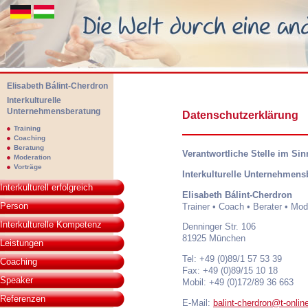
Elisabeth Bálint-Cherdron
Interkulturelle
Unternehmensberatung
Datenschutzerklärung
Elisabeth Bálint-Cherdon - Interkulturelle Unternehmensberatung. Die We
Training
Coaching
Beratung
Verantwortliche Stelle im Sin
Moderation
Vorträge
Interkulturelle Unternehmens
Interkulturell erfolgreich
Elisabeth Bálint-Cherdron
Person
Trainer • Coach • Berater • Mod
Interkulturelle Kompetenz
Denninger Str. 106
81925 München
Leistungen
Tel: +49 (0)89/1 57 53 39
Coaching
Fax: +49 (0)89/15 10 18
Speaker
Mobil: +49 (0)172/89 36 663
Referenzen
E-Mail:
balint-cherdron@t-onlin