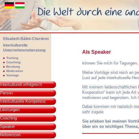
Elisabeth Bálint-Cherdron
Interkulturelle
Unternehmensberatung
Als Speaker
Elisabeth Bálint-Cherdon - Interkulturelle Unternehmensberatung. Die We
Training
Coaching
können Sie mich für Tagungen,
Beratung
Moderation
Meine Vorträge sind reich an p
Vorträge
Lust auf jede interkulturelle He
Interkulturell erfolgreich
Mit meinem leidenschaftlichen
Kooperation“ kann ich jede Art
Person
motivieren und begeistern. Ich 
Interkulturelle Kompetenz
Dabei kommen mir natürlich me
Leistungen
sehr zugute.
Coaching
Sie erleben bei meinen Vort
Speaker
über ein so wichtiges Thema,
Referenzen