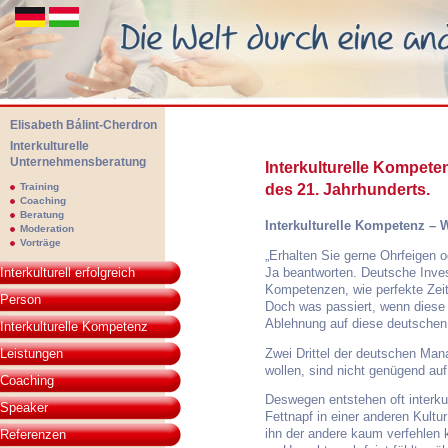
Elisabeth Bálint-Cherdron
Interkulturelle
Unternehmensberatung
Interkulturelle Kompete
Elisabeth Bálint-Cherdon - Interkulturelle Unternehmensberatung. Die We
Training
des 21. Jahrhunderts.
Coaching
Beratung
Interkulturelle Kompetenz – 
Moderation
Vorträge
„Erhalten Sie gerne Ohrfeigen o
Ja beantworten. Deutsche Inves
Interkulturell erfolgreich
Kompetenzen, wie perfekte Zeit
Person
Doch was passiert, wenn diese A
Ablehnung auf diese deutschen
Interkulturelle Kompetenz
Zwei Drittel der deutschen Man
Leistungen
wollen, sind nicht genügend auf 
Coaching
Deswegen entstehen oft interku
Speaker
Fettnapf in einer anderen Kultur
ihn der andere kaum verfehlen k
Referenzen