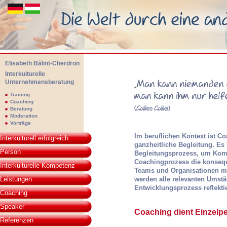
Elisabeth Bálint-Cherdron
Interkulturelle
Unternehmensberatung
Elisabeth Bálint-Cherdon - Interkulturelle Unternehmensberatung. Die We
Training
Coaching
Beratung
Moderation
Vorträge
Galileo Galilei: „Man k
Im beruflichen Kontext ist C
Interkulturell erfolgreich
kann ihm nur helfen, es 
ganzheitliche Begleitung. Es
Person
Begleitungsprozess, um Komp
Coachingprozess die konsequ
Interkulturelle Kompetenz
Teams und Organisationen mit
Leistungen
werden alle relevanten Umst
Entwicklungsprozess reflektie
Coaching
Speaker
Coaching dient Einzelp
Referenzen