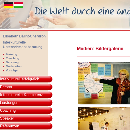
Elisabeth Bálint-Cherdron
Interkulturelle
Unternehmensberatung
Medien: Bildergalerie
Elisabeth Bálint-Cherdon - Interkulturelle Unternehmensberatung. Die We
Training
Coaching
Beratung
Moderation
Vorträge
Interkulturell erfolgreich
Person
Interkulturelle Kompetenz
Leistungen
Coaching
Speaker
Referenzen